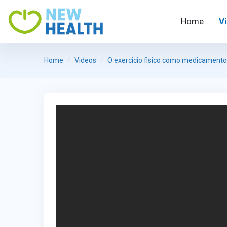
Home
V
Home
Videos
O exercicio fisico como medicamento