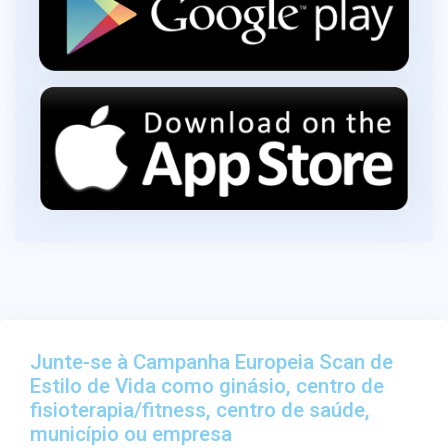
Junte-se à Campanha Europeia Scan de
Estilo de Vida como ginásio, centro de
fisioterapia/fitness, centro de saúde,
município ou empresa