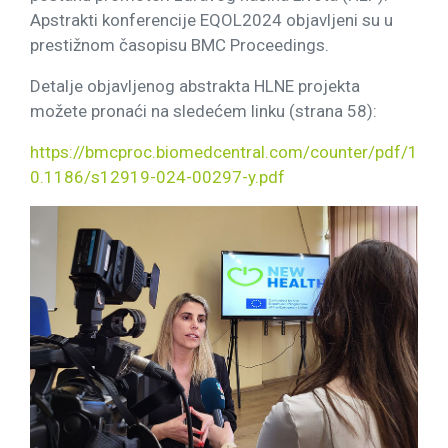
Apstrakti konferencije EQOL2024 objavljeni su u
prestižnom časopisu BMC Proceedings.
Detalje objavljenog abstrakta HLNE projekta
možete pronaći na sledećem linku (strana 58):
https://bmcproc.biomedcentral.com/counter/pdf/1
0.1186/s12919-024-00297-y.pdf