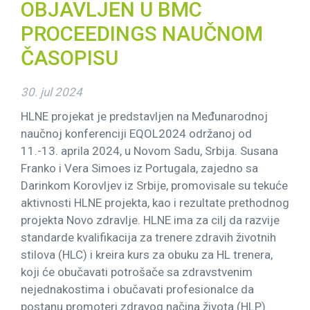
OBJAVLJEN U BMC
PROCEEDINGS NAUČNOM
ČASOPISU
30. jul 2024
HLNE projekat je predstavljen na Međunarodnoj
naučnoj konferenciji EQOL2024 održanoj od
11.-13. aprila 2024, u Novom Sadu, Srbija. Susana
Franko i Vera Simoes iz Portugala, zajedno sa
Darinkom Korovljev iz Srbije, promovisale su tekuće
aktivnosti HLNE projekta, kao i rezultate prethodnog
projekta Novo zdravlje. HLNE ima za cilj da razvije
standarde kvalifikacija za trenere zdravih životnih
stilova (HLC) i kreira kurs za obuku za HL trenera,
koji će obučavati potrošače sa zdravstvenim
nejednakostima i obučavati profesionalce da
postanu promoteri zdravog načina života (HLP).