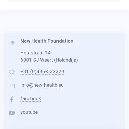
New Health Foundation
Houtstraat 14
6001 SJ Weert (Holandija)
+31 (0)495-533229
info@new-health.eu
facebook
youtube