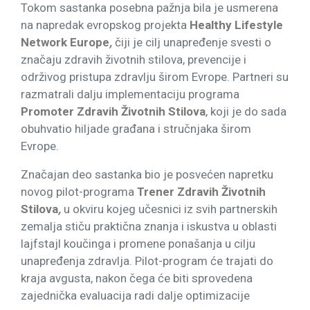
Tokom sastanka posebna pažnja bila je usmerena
na napredak evropskog projekta
Healthy Lifestyle
Network Europe
,
čiji je cilj unapređenje svesti o
značaju zdravih životnih stilova, prevencije i
održivog pristupa zdravlju širom Evrope. Partneri su
razmatrali dalju implementaciju programa
Promoter Zdravih Životnih Stilova
, koji je do sada
obuhvatio hiljade građana i stručnjaka širom
Evrope.
Značajan deo sastanka bio je posvećen napretku
novog pilot-programa
Trener Zdravih Životnih
Stilova
,
u okviru kojeg učesnici iz svih partnerskih
zemalja stiču praktična znanja i iskustva u oblasti
lajfstajl koučinga i promene ponašanja u cilju
unapređenja zdravlja. Pilot-program će trajati do
kraja avgusta, nakon čega će biti sprovedena
zajednička evaluacija radi dalje optimizacije