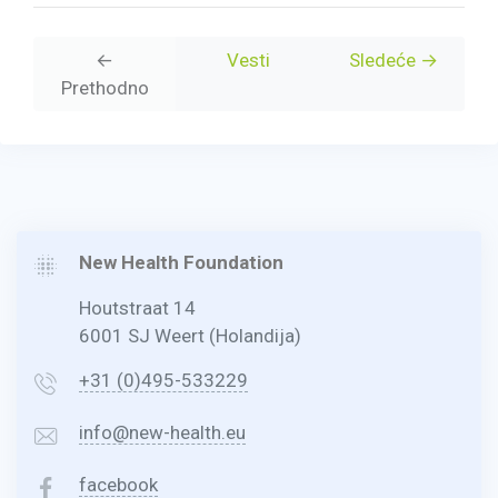
←
Vesti
Sledeće →
Prethodno
New Health Foundation
Houtstraat 14
6001 SJ Weert (Holandija)
+31 (0)495-533229
info@new-health.eu
facebook