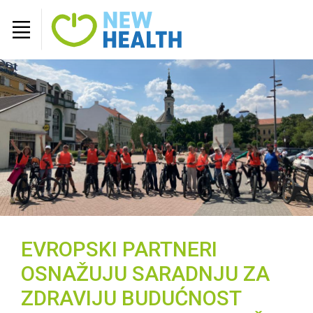
EVROPSKI PARTNERI
OSNAŽUJU SARADNJU ZA
ZDRAVIJU BUDUĆNOST