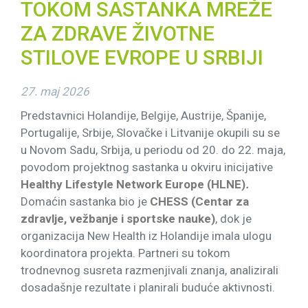
TOKOM SASTANKA MREŽE
ZA ZDRAVE ŽIVOTNE
STILOVE EVROPE U SRBIJI
27. maj 2026
Predstavnici Holandije, Belgije, Austrije, Španije,
Portugalije, Srbije, Slovačke i Litvanije okupili su se
u Novom Sadu, Srbija, u periodu od 20. do 22. maja,
povodom projektnog sastanka u okviru inicijative
Healthy Lifestyle Network Europe (HLNE)
.
Domaćin sastanka bio je
CHESS (Centar za
zdravlje, vežbanje i sportske nauke)
, dok je
organizacija New Health iz Holandije imala ulogu
koordinatora projekta. Partneri su tokom
trodnevnog susreta razmenjivali znanja, analizirali
dosadašnje rezultate i planirali buduće aktivnosti.