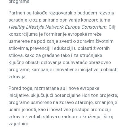
programa.
Partneri su takođe razgovarali o budućem razvoju
saradnje kroz planirano osnivanje konzorcijuma
Healthy Lifestyle Network Europe Consortium
. Cilj
konzorcijuma je formiranje evropske mreže
usmerene na podizanje svesti o zdravim životnim
stilovima, prevenciji i edukaciji u oblasti životnih
stilova, kako za građane tako i za stručnjake.
Ključne oblasti delovanja obuhvataće obrazovne
programe, kampanje i inovativne inicijative u oblasti
zdravlja.
Pored toga, razmatrane su i nove evropske
inicijative, uključujući potencijalne Horizon projekte,
programe usmerene na zdravo starenje, smanjenje
usamljenosti, kao i inovativne pristupe promociji
zdravih životnih stilova u radnom okruženju i široj
zajednici.