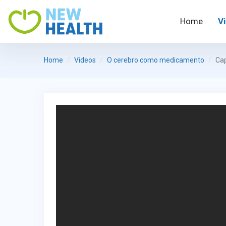
Home
V
Home
Videos
O cerebro como medicamento
Cap