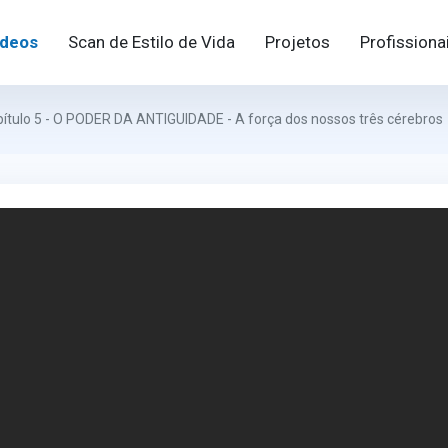
ideos
Scan de Estilo de Vida
Projetos
Profissiona
ítulo 5 - O PODER DA ANTIGUIDADE - A força dos nossos três cérebros