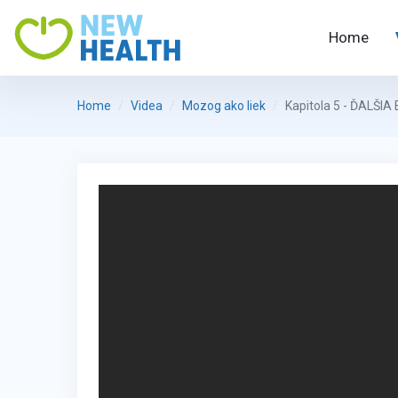
Home
Home
Videa
Mozog ako liek
Kapitola 5 - ĎALŠIA