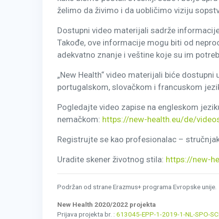
želimo da živimo i da uobličimo viziju sopst
Dostupni video materijali sadrže informacije
Takođe, ove informacije mogu biti od neproce
adekvatno znanje i veštine koje su im potrebn
„New Health“ video materijali biće dostupni
portugalskom, slovačkom i francuskom jeziku.
Pogledajte video zapise na engleskom jezik
nemačkom:
https://new-health.eu/de/video
Registrujte se kao profesionalac – stručnja
Uradite skener životnog stila:
https://new-he
Podržan od strane Erazmus+ programa Evropske unije.
New Health 2020/2022 projekta
Prijava projekta br. :
613045-EPP-1-2019-1-NL-SPO-S