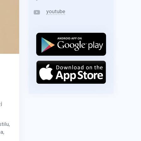
youtube
j
tilu,
a,