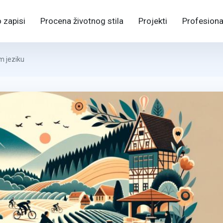
 zapisi
Procena životnog stila
Projekti
Profesiona
m jeziku