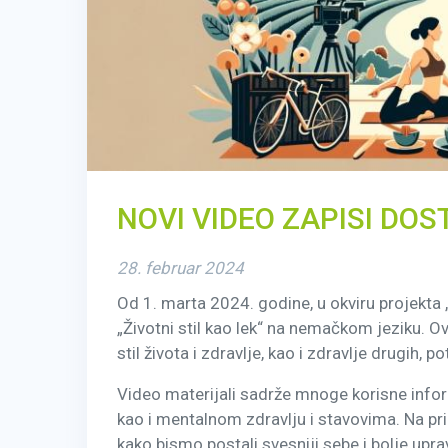
NOVI VIDEO ZAPISI DO
28. februar 2024
Od 1. marta 2024. godine, u okviru projekta
„Životni stil kao lek“ na nemačkom jeziku. Ov
stil života i zdravlje, kao i zdravlje drugih, 
Video materijali sadrže mnoge korisne infor
kao i mentalnom zdravlju i stavovima. Na p
kako bismo postali svesniji sebe i bolje u