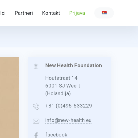
lci
Partneri
Kontakt
Prijava
New Health Foundation
Houtstraat 14
6001 SJ Weert
(Holandija)
+31 (0)495-533229
info@new-health.eu
facebook