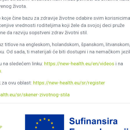
venog života.
 koje čine bazu za zdravije životne odabire svim korisnicima
njive vrednosti roditeljima koji žele da svojoj deci pruže
e da razviju sopstveni zdrav životni stil.
 uz titlove na engleskom, holandskom, španskom, litvanskom
 Od sada, ti materijali će biti dostupni i na nemačkom jezi
u na sledećem linku:
https://new-health.eu/en/videos
i na
s
.
k za ovu oblast:
https://new-health.eu/sr/register
alth.eu/sr/skener-zivotnog-stila
CP