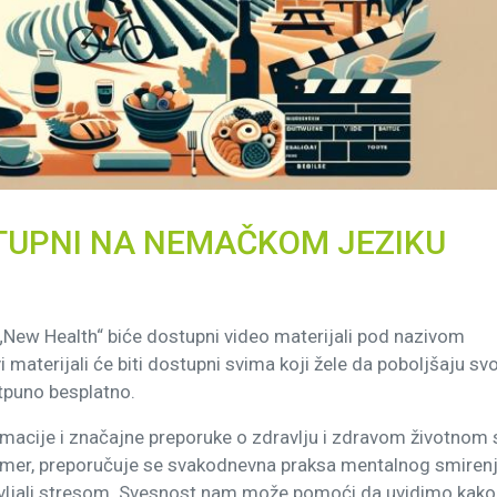
STUPNI NA NEMAČKOM JEZIKU
 „New Health“ biće dostupni video materijali pod nazivom
i materijali će biti dostupni svima koji žele da poboljšaju svo
potpuno besplatno.
macije i značajne preporuke o zdravlju i zdravom životnom s
rimer, preporučuje se svakodnevna praksa mentalnog smirenj
pravljali stresom. Svesnost nam može pomoći da uvidimo kako