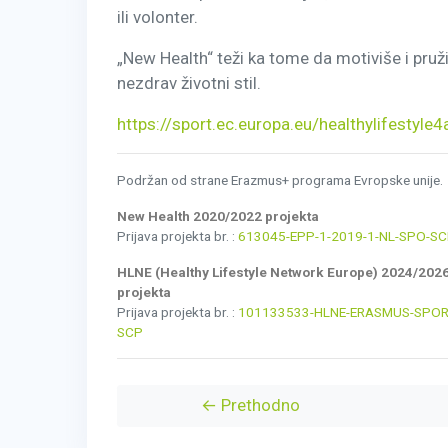
ili volonter.
„New Health“ teži ka tome da motiviše i pruži
nezdrav životni stil.
https://sport.ec.europa.eu/healthylifestyle
Podržan od strane Erazmus+ programa Evropske unije.
New Health 2020/2022 projekta
Prijava projekta br. :
613045-EPP-1-2019-1-NL-SPO-S
HLNE (Healthy Lifestyle Network Europe) 2024/202
projekta
Prijava projekta br. :
101133533-HLNE-ERASMUS-SPOR
SCP
← Prethodno