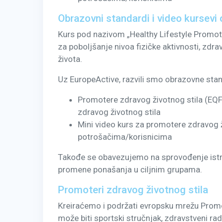
Obrazovni standardi i video kursevi
Kurs pod nazivom „Healthy Lifestyle Promote
za poboljšanje nivoa fizičke aktivnosti, zdr
života.
Uz EuropeActive, razvili smo obrazovne sta
Promotere zdravog životnog stila (EQF
zdravog životnog stila
Mini video kurs za promotere zdravog 
potrošačima/korisnicima
Takođe se obavezujemo na sprovođenje istraž
promene ponašanja u ciljnim grupama.
Promoteri zdravog životnog stila
Kreiraćemo i podržati evropsku mrežu Promo
može biti sportski stručnjak, zdravstveni radn