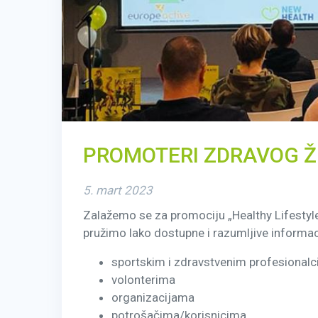
PROMOTERI ZDRAVOG ŽI
5. mart 2023
Zalažemo se za promociju „Healthy Lifestyle
pružimo lako dostupne i razumljive informac
sportskim i zdravstvenim profesionalcim
volonterima
organizacijama
potrošačima/korisnicima