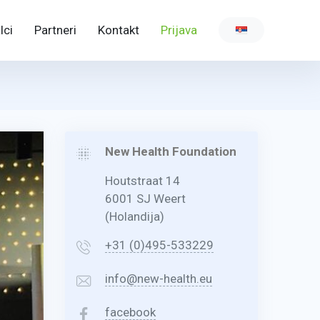
lci
Partneri
Kontakt
Prijava
New Health Foundation
Houtstraat 14
6001 SJ Weert
(Holandija)
+31 (0)495-533229
info@new-health.eu
facebook