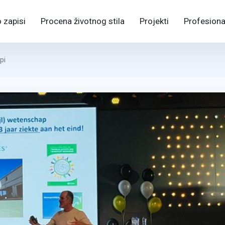
 zapisi
Procena životnog stila
Projekti
Profesiona
pi