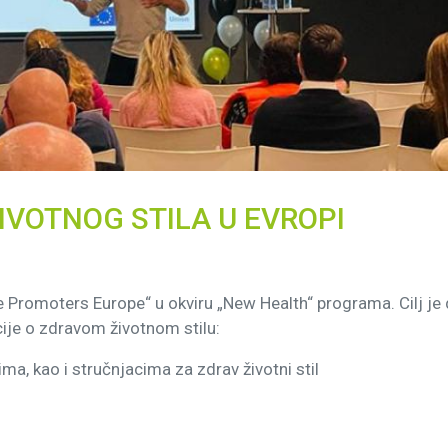
VOTNOG STILA U EVROPI
 Promoters Europe“ u okviru „New Health“ programa. Cilj je
ije o zdravom životnom stilu:
a, kao i stručnjacima za zdrav životni stil