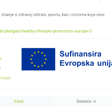
 znanje o zdravoj ishrani, sportu, kao i rizicima koje nosi
4all/pledges/healthy-lifestyle-promotors-europe-0
CP
6
T-2023-
Vesti
Sledeće →