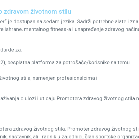
 o zdravom životnom stilu
r“ je dostupan na sedam jezika. Sadrži potrebne alate i zna
ave ishrane, mentalnog fitness-a i unapređenje zdravog način
ndarde za:
2), besplatna platforma za potrošače/korisnike na temu
životnog stila, namenjen profesionalcima i
ivanja o ulozi i uticaju Promotera zdravog životnog stila 
tera zdravog životnog stila. Promoter zdravog životnog sti
ik, nastavnik, ali i radnik u zajednici, član sportske organiza