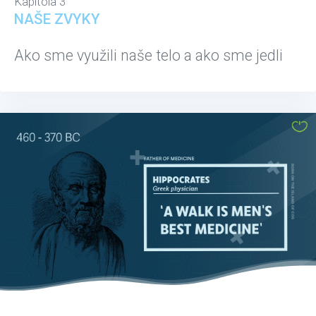
Kapitola 3
NAŠE ZVYKY
Ako sme využili naše telo a ako sme jedli